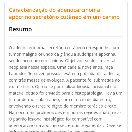
Caracterização do adenocarcinoma
apócrino secretório cutâneo em um canino
Resumo
O adenocarcinoma secretório cutâneo corresponde a um
tumor maligno oriundo da glândula sudorípara apócrina,
sendo incomum em caninos. Objetivou-se descrever tal
neoplasia nessa espécie. Uma cadela, nove anos, raça
Labrador Retriever, possuía lesão na pata dianteira direita,
com três meses de evolução. A paciente foi submetida ao
exame físico. Optou-se por realizar biopsia incisional e o
material obtido foi enviado para a histopatologia. Havia um
tumor dermossubcutâneo, com oito cm de diâmetro,
envolvendo o terceiro dígito do membro torácico direito.
Não ocorriam proliferações em outras regiões anatômicas.
O padrão lesional histológico foi compatível com
adenocarcinoma apócrino secretório tegumentar. Deve-se
incluir o mesmo na diferenciação das demais