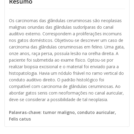
Resumo
Os carcinomas das glândulas ceruminosas são neoplasias
malignas oriundas das glândulas sudoríparas do canal
auditivo externo. Correspondem a proliferações incomuns
nos gatos domésticos. Objetivou-se descrever um caso de
carcinoma das glândulas ceruminosas em felino. Uma gata,
onze anos, raça persa, possuía lesão na orelha direita. A
paciente foi submetida ao exame físico. Optou-se por
realizar biopsia excisional e o material foi enviado para a
histopatologia. Havia um nódulo friável no ramo vertical do
conduto auditivo direito. O padrão histológico foi
compatível com carcinoma de glândulas ceruminosas. Ao
abordar gatos senis com neoformações no canal auricular,
deve-se considerar a possibilidade de tal neoplasia.
Palavras-chave: tumor maligno, conduto auricular,
Felis catus