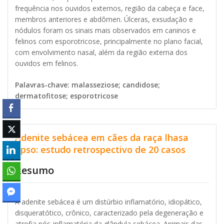
frequência nos ouvidos externos, região da cabeça e face,
membros anteriores e abdômen. Úlceras, exsudação e
nódulos foram os sinais mais observados em caninos e
felinos com esporotricose, principalmente no plano facial,
com envolvimento nasal, além da região externa dos
ouvidos em felinos.
Palavras-chave: malasseziose; candidose;
dermatofitose; esporotricose
Adenite sebácea em cães da raça lhasa
apso: estudo retrospectivo de 20 casos
Resumo
A adenite sebácea é um distúrbio inflamatório, idiopático,
disqueratótico, crônico, caracterizado pela degeneração e
atrofia pós-inflamatória da glândula sebácea. Animais das