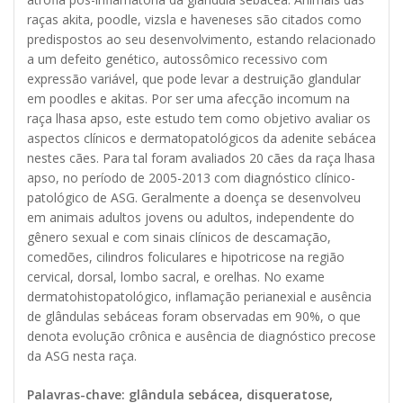
raças akita, poodle, vizsla e haveneses são citados como
predispostos ao seu desenvolvimento, estando relacionado
a um defeito genético, autossômico recessivo com
expressão variável, que pode levar a destruição glandular
em poodles e akitas. Por ser uma afecção incomum na
raça lhasa apso, este estudo tem como objetivo avaliar os
aspectos clínicos e dermatopatológicos da adenite sebácea
nestes cães. Para tal foram avaliados 20 cães da raça lhasa
apso, no período de 2005-2013 com diagnóstico clínico-
patológico de ASG. Geralmente a doença se desenvolveu
em animais adultos jovens ou adultos, independente do
gênero sexual e com sinais clínicos de descamação,
comedões, cilindros foliculares e hipotricose na região
cervical, dorsal, lombo sacral, e orelhas. No exame
dermatohistopatológico, inflamação perianexial e ausência
de glândulas sebáceas foram observadas em 90%, o que
denota evolução crônica e ausência de diagnóstico precose
da ASG nesta raça.
Palavras-chave: glândula sebácea, disqueratose,