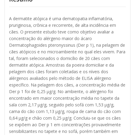
A dermatite atópica é uma dematopatia inflamatória,
pruriginosa, crônica e recorrente, de alta incidência em
cães. O presente estudo teve como objetivo avaliar a
concentração do alérgeno maior do ácaro
Dermatophagoides pteronyssinus (Der p 1), na pelagem de
cães atópicos e no microambiente no qual eles vivem. Para
tal, foram selecionados o domicílio de 20 cães com
dermatite atópica. Amostras da poeira domiciliar e da
pelagem dos cães foram coletadas e os níveis dos
alérgenos avaliados pelo método de ELISA alérgeno
específico. Na pelagem dos cães, a concentração média de
Der p 1 foi de 0,25 μg/g. No ambiente, o alérgeno foi
encontrado em maior concentração média no tapete da
sala com 2,17 μg/g, seguido pelo sofá com 1,53 μg/g,
cama do cão com 1,13 μg/g, roupa de cama do cão com
0,64 μg/g e chão com 0,25 μg/g. Concluiu-se que os cães
se expõem ao Der p 1 em concentrações provavelmente
sensibilizantes no tapete e no sofá, porém também em