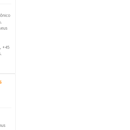
rônico
,
seus
, +45
.
s
nus