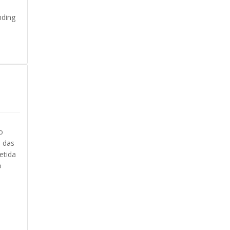
nding
o
a das
etida
o