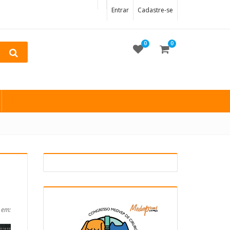
Entrar
Cadastre-se
0
0
 em: