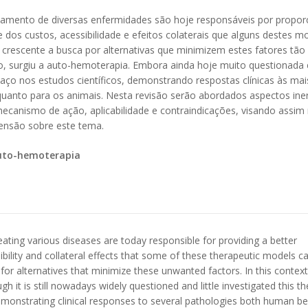
atamento de diversas enfermidades são hoje responsáveis por propor
 dos custos, acessibilidade e efeitos colaterais que alguns destes m
é crescente a busca por alternativas que minimizem estes fatores tão
o, surgiu a auto-hemoterapia. Embora ainda hoje muito questionada 
ço nos estudos científicos, demonstrando respostas clínicas às mai
quanto para os animais. Nesta revisão serão abordados aspectos ine
mecanismo de ação, aplicabilidade e contraindicações, visando assim 
ensão sobre este tema.
auto-hemoterapia
eating various diseases are today responsible for providing a better
sibility and collateral effects that some of these therapeutic models c
 for alternatives that minimize these unwanted factors. In this context
 it is still nowadays widely questioned and little investigated this t
 demonstrating clinical responses to several pathologies both human b