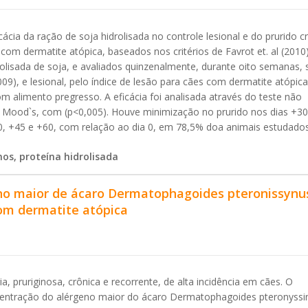
ácia da ração de soja hidrolisada no controle lesional e do prurido c
om dermatite atópica, baseados nos critérios de Favrot et. al (2010)
lisada de soja, e avaliados quinzenalmente, durante oito semanas, 
2009), e lesional, pelo índice de lesão para cães com dermatite atópica
m alimento pregresso. A eficácia foi analisada através do teste não
de Mood`s, com (p<0,005). Houve minimização no prurido nos dias +30
30, +45 e +60, com relação ao dia 0, em 78,5% doa animais estudados
nos, proteína hidrolisada
eno maior de ácaro Dermatophagoides pteronissynu
com dermatite atópica
, pruriginosa, crônica e recorrente, de alta incidência em cães. O
ncentração do alérgeno maior do ácaro Dermatophagoides pteronyssi