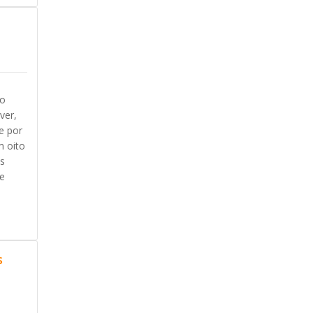
do
ver,
e por
m oito
es
se
s