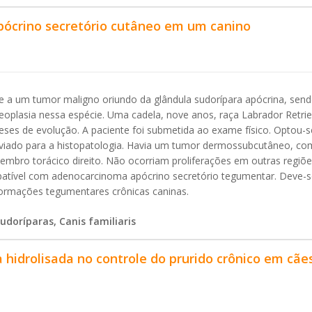
pócrino secretório cutâneo em um canino
 a um tumor maligno oriundo da glândula sudorípara apócrina, sen
oplasia nessa espécie. Uma cadela, nove anos, raça Labrador Retrie
meses de evolução. A paciente foi submetida ao exame físico. Optou-s
i enviado para a histopatologia. Havia um tumor dermossubcutâneo, co
embro torácico direito. Não ocorriam proliferações em outras regiõ
mpatível com adenocarcinoma apócrino secretório tegumentar. Deve-
formações tegumentares crônicas caninas.
udoríparas, Canis familiaris
a hidrolisada no controle do prurido crônico em cãe