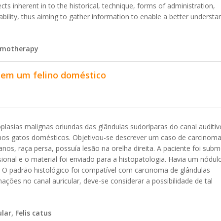
cts inherent in to the historical, technique, forms of administration,
bility, thus aiming to gather information to enable a better understa
hemotherapy
 em um felino doméstico
lasias malignas oriundas das glândulas sudoríparas do canal auditiv
nos gatos domésticos. Objetivou-se descrever um caso de carcinom
os, raça persa, possuía lesão na orelha direita. A paciente foi subm
sional e o material foi enviado para a histopatologia. Havia um nódul
to. O padrão histológico foi compatível com carcinoma de glândulas
ões no canal auricular, deve-se considerar a possibilidade de tal
ar, Felis catus