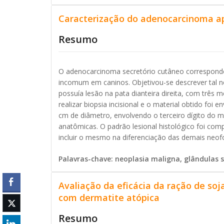
Caracterização do adenocarcinoma a
Resumo
O adenocarcinoma secretório cutâneo corresponde
incomum em caninos. Objetivou-se descrever tal ne
possuía lesão na pata dianteira direita, com três 
realizar biopsia incisional e o material obtido fo
cm de diâmetro, envolvendo o terceiro dígito do m
anatômicas. O padrão lesional histológico foi co
incluir o mesmo na diferenciação das demais neo
Palavras-chave: neoplasia maligna, glândulas s
Avaliação da eficácia da ração de soj
com dermatite atópica
Resumo