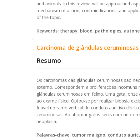
and animals. In this review, will be approached aspe
mechanism of action, contraindications, and applica
of the topic.
Keywords: therapy, blood, pathologies, auto
Carcinoma de glândulas ceruminosas
Resumo
Os carcinomas das glândulas ceruminosas são neop
externo. Correspondem a proliferações incomuns 
glândulas ceruminosas em felino. Uma gata, onze an
ao exame físico. Optou-se por realizar biopsia exci
friável no ramo vertical do conduto auditivo direi
ceruminosas. Ao abordar gatos senis com neoformaç
neoplasia.
Palavras-chave: tumor maligno, conduto auricul