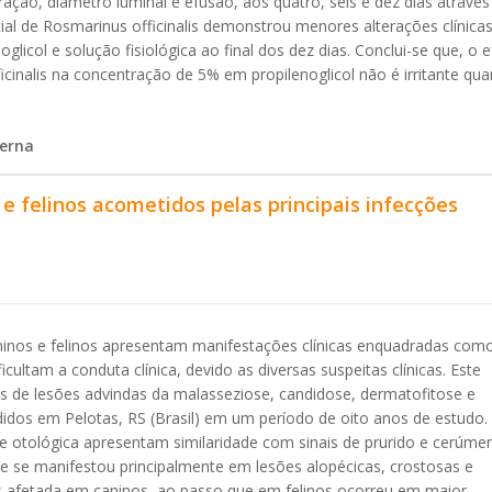
ção, diâmetro luminal e efusão, aos quatro, seis e dez dias através
ial de Rosmarinus officinalis demonstrou menores alterações clínica
col e solução fisiológica ao final dos dez dias. Conclui-se que, o e
ficinalis na concentração de 5% em propilenoglicol não é irritante qu
terna
 e felinos acometidos pelas principais infecções
ninos e felinos apresentam manifestações clínicas enquadradas com
icultam a conduta clínica, devido as diversas suspeitas clínicas. Este
tios de lesões advindas da malasseziose, candidose, dermatofitose e
didos em Pelotas, RS (Brasil) em um período de oito anos de estudo
e otológica apresentam similaridade com sinais de prurido e cerúme
e se manifestou principalmente em lesões alopécicas, crostosas e
ais afetada em caninos, ao passo que em felinos ocorreu em maior