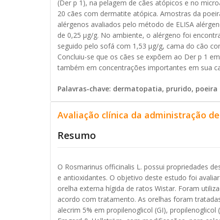
(Der p 1), na pelagem de cães atópicos e no micro
20 cães com dermatite atópica. Amostras da poeira
alérgenos avaliados pelo método de ELISA alérgen
de 0,25 μg/g. No ambiente, o alérgeno foi encont
seguido pelo sofá com 1,53 μg/g, cama do cão co
Concluiu-se que os cães se expõem ao Der p 1 em 
também em concentrações importantes em sua c
Palavras-chave: dermatopatia, prurido, poeira
Avaliação clínica da administração de
Resumo
O Rosmarinus officinalis L. possui propriedades des
e antioxidantes. O objetivo deste estudo foi avalia
orelha externa hígida de ratos Wistar. Foram utili
acordo com tratamento. As orelhas foram tratadas
alecrim 5% em propilenoglicol (GI), propilenoglicol (