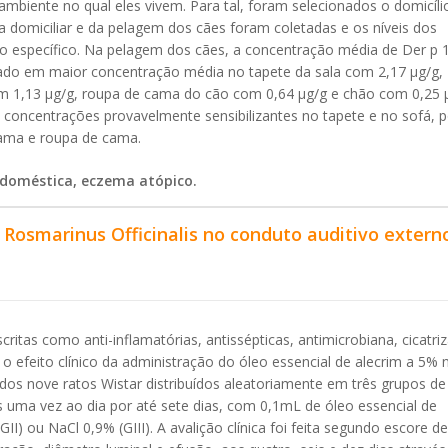
ambiente no qual eles vivem. Para tal, foram selecionados o domicíli
 domiciliar e da pelagem dos cães foram coletadas e os níveis dos
o específico. Na pelagem dos cães, a concentração média de Der p 1
rado em maior concentração média no tapete da sala com 2,17 μg/g,
m 1,13 μg/g, roupa de cama do cão com 0,64 μg/g e chão com 0,25 
concentrações provavelmente sensibilizantes no tapete e no sofá, 
ama e roupa de cama.
 doméstica, eczema atópico.
 Rosmarinus Officinalis no conduto auditivo extern
critas como anti-inflamatórias, antissépticas, antimicrobiana, cicatri
r o efeito clínico da administração do óleo essencial de alecrim a 5% 
zados nove ratos Wistar distribuídos aleatoriamente em três grupos de
 uma vez ao dia por até sete dias, com 0,1mL de óleo essencial de
GII) ou NaCl 0,9% (GIII). A avalição clínica foi feita segundo escore de