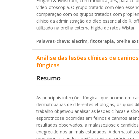
Emgard & Hellström, com modificações, para colora
vídeo-otoscopia. O grupo tratado com óleo essenc
comparação com os grupos tratados com propilenogli
clínico da administração do óleo essencial de R. of
utilizado na orelha externa hígida de ratos Wistar.
Palavras-chave: alecrim, fitoterapia, orelha ex
Análise das lesões clínicas de caninos
fúngicas
Resumo
As principais infecções fúngicas que acometem ca
dermatopatias de diferentes etiologias, os quais dif
trabalho objetivou analisar as lesões clínicas e sí
esporotricose ocorridas em felinos e caninos aten
resultados observados, a malasseziose e candidos
enegrecido nos animais estudados. A dermatofitos
pruriginosas, sendo a região cranial e torácica m