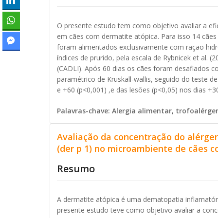
O presente estudo tem como objetivo avaliar a efic
em cães com dermatite atópica. Para isso 14 cães c
foram alimentados exclusivamente com ração hidro
índices de prurido, pela escala de Rybnicek et al. (
(CADLI). Após 60 dias os cães foram desafiados co
paramétrico de Kruskall-wallis, seguido do teste 
e +60 (p<0,001) ,e das lesões (p<0,05) nos dias +
Palavras-chave: Alergia alimentar, trofoalérge
Avaliação da concentração do alérg
(der p 1) no microambiente de cães 
Resumo
A dermatite atópica é uma dematopatia inflamatória
presente estudo teve como objetivo avaliar a co