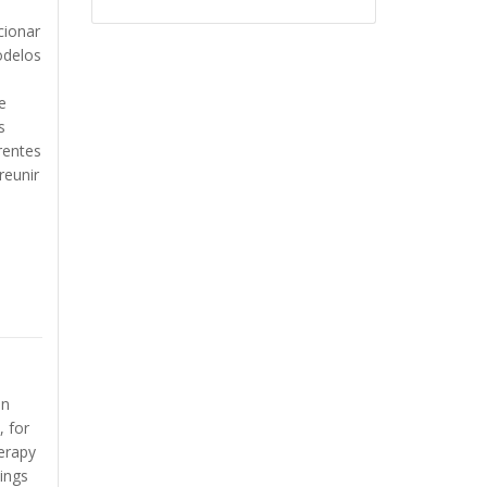
cionar
odelos
e
s
rentes
reunir
an
, for
herapy
eings