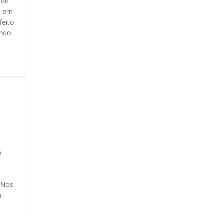
 de
s em
feito
ando
o
. Nos
n