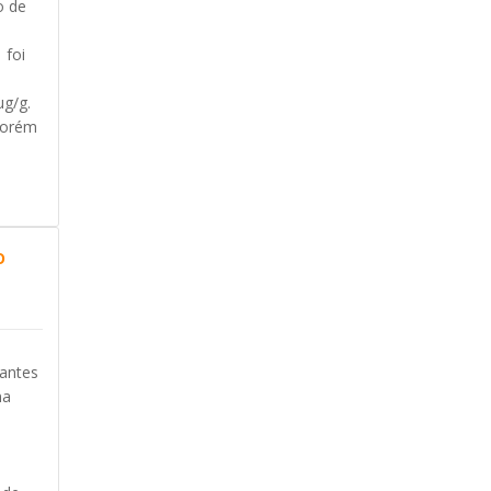
o de
 foi
μg/g.
porém
o
zantes
na