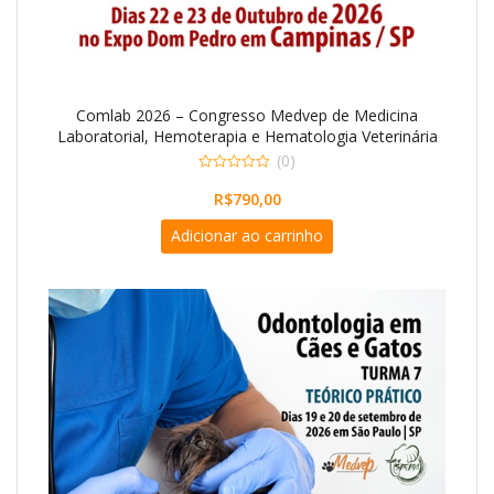
Comlab 2026 – Congresso Medvep de Medicina
Laboratorial, Hemoterapia e Hematologia Veterinária
(0)
0
o
R$
790,00
u
t
Adicionar ao carrinho
o
f
5