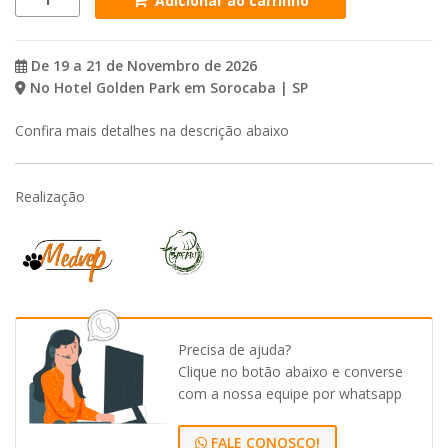
Adicionar ao carrinho
2026
-
Congresso
De 19 a 21 de Novembro de 2026
Medvep
No Hotel Golden Park em Sorocaba | SP
Safari
de
Confira mais detalhes na descrição abaixo
Odontologia
Veterinária
-
Realização
INSCRIÇÃO
DUPLA
quantidade
Precisa de ajuda?
Clique no botão abaixo e converse
com a nossa equipe por whatsapp
FALE CONOSCO!