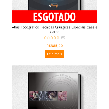
Atlas Fotográfico Técnicas Cirúrgicas Especiais Cães e
Gatos
(0)
0
R$
385,00
o
u
t
Leia mais
o
f
5