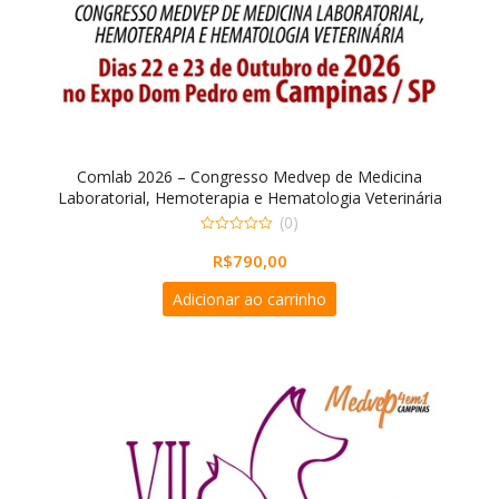
Comlab 2026 – Congresso Medvep de Medicina
Laboratorial, Hemoterapia e Hematologia Veterinária
(0)
0
R$
790,00
out
of
5
Adicionar ao carrinho