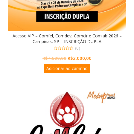
Acesso VIP – Comfel, Comdev, Comcir e Comlab 2026 –
Campinas, SP – INSCRIÇÃO DUPLA
(0)
0
O
O
R$
4.500,00
R$
2.000,00
out
of
preço
preço
5
Adicionar ao carrinho
original
atual
era:
é:
R$4.500,00.
R$2.000,00.