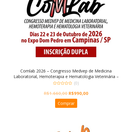
Comlab 2026 – Congresso Medvep de Medicina
Laboratorial, Hemoterapia e Hematologia Veterinária –
INSCRIÇÃO DUPLA
(0)
0
O
O
R$
1.660,00
R$
990,00
out
of
preço
preço
5
Comprar
original
atual
era:
é:
R$1.660,00.
R$990,00.