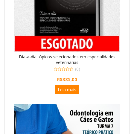
Dia-a-dia tópicos selecionados em especialidades
veterinárias
(0)
0
R$
385,00
o
u
t
Leia mais
o
f
5