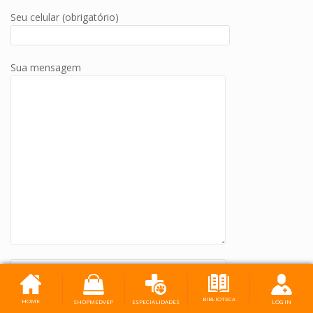
Seu celular (obrigatório)
Sua mensagem
Please prove you are human by selecting the
tree
.
BIBLIOTECA
HOME
SHOPMEDVEP
LOG IN
ESPECIALIDADES