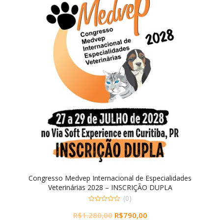
Congresso Medvep Internacional de Especialidades
Veterinárias 2028 – INSCRIÇÃO DUPLA
(0)
0
O
O
R$
1.280,00
R$
790,00
out
of