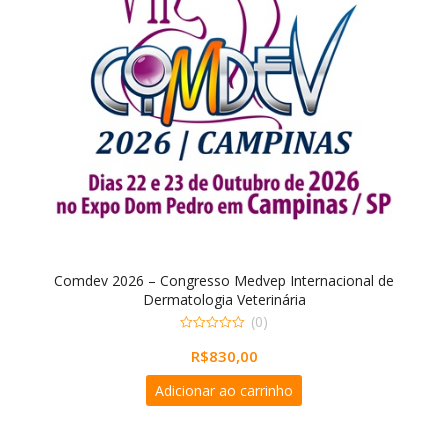
Comdev 2026 – Congresso Medvep Internacional de
Dermatologia Veterinária
(0)
0
R$
830,00
out
of
5
Adicionar ao carrinho