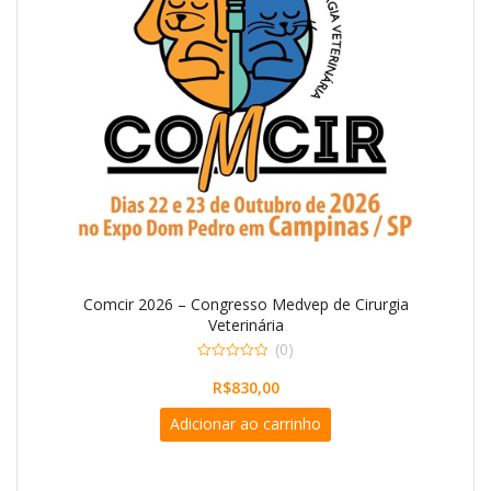
Comcir 2026 – Congresso Medvep de Cirurgia
Veterinária
(0)
0
o
R$
830,00
u
t
Adicionar ao carrinho
o
f
5