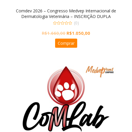
Comdev 2026 – Congresso Medvep Internacional de
Dermatologia Veterinária – INSCRIÇÃO DUPLA
(0)
0
O
O
R$
1.660,00
R$
1.050,00
out
of
preço
preço
5
Comprar
original
atual
era:
é:
R$1.660,00.
R$1.050,00.