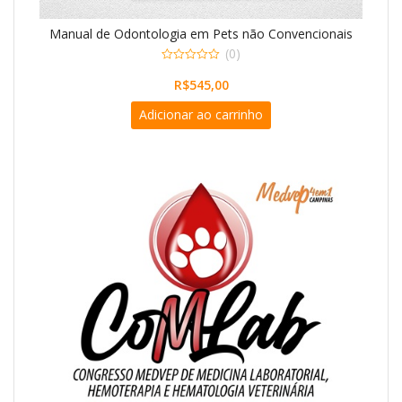
Manual de Odontologia em Pets não Convencionais
(0)
0
o
R$
545,00
u
t
Adicionar ao carrinho
o
f
5