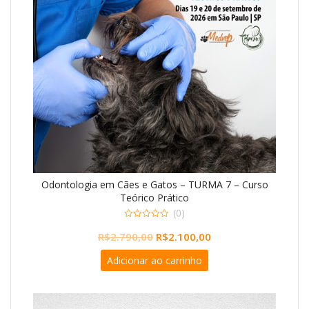
Odontologia em Cães e Gatos – TURMA 7 – Curso
Teórico Prático
(0)
0
O
O
R$
2.790,00
R$
2.100,00
o
u
preço
preço
t
Adicionar ao carrinho
o
original
atual
f
5
era:
é:
R$2.790,00.
R$2.100,00.