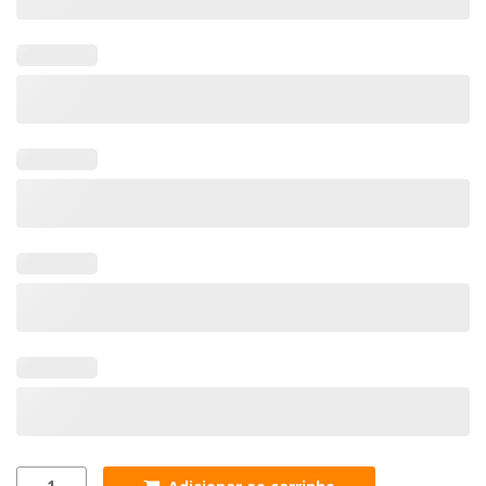
OdontoComVet