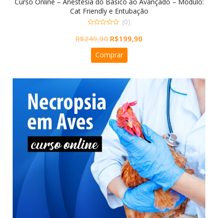
Curso Online – Anestesia do Básico ao Avançado – Módulo:
Cat Friendly e Entubação
(0)
0
O
O
R$
249,90
R$
199,90
out
of
preço
preço
5
Comprar
original
atual
era:
é:
R$249,90.
R$199,90.