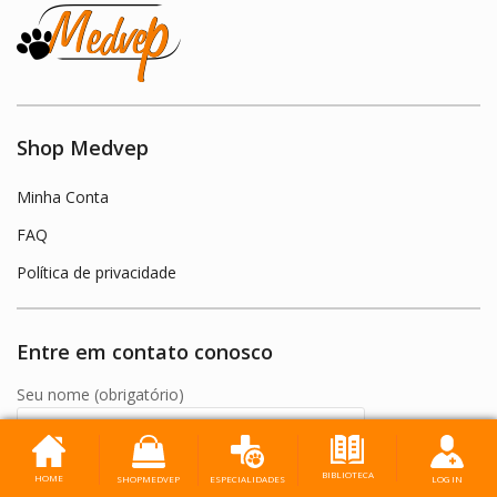
Shop Medvep
Minha Conta
FAQ
Política de privacidade
Entre em contato conosco
Seu nome (obrigatório)
Seu e-mail (obrigatório)
BIBLIOTECA
HOME
SHOPMEDVEP
LOG IN
ESPECIALIDADES