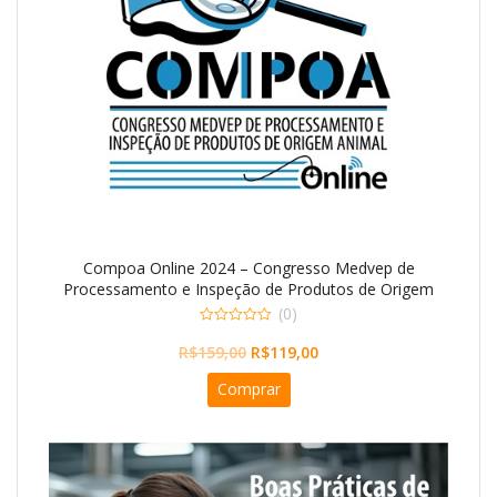
Compoa Online 2024 – Congresso Medvep de
Processamento e Inspeção de Produtos de Origem
Animal
(0)
0
O
O
o
R$
159,00
R$
119,00
u
preço
preço
t
Comprar
o
original
atual
f
5
era:
é:
R$159,00.
R$119,00.