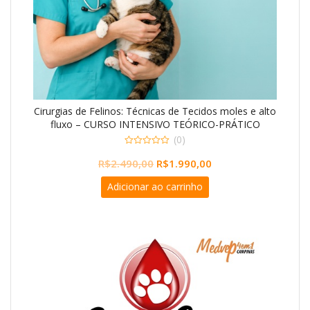
Cirurgias de Felinos: Técnicas de Tecidos moles e alto
fluxo – CURSO INTENSIVO TEÓRICO-PRÁTICO
PRESENCIAL
(0)
0
O
O
R$
2.490,00
R$
1.990,00
o
u
preço
preço
t
Adicionar ao carrinho
o
original
atual
f
5
era:
é:
R$2.490,00.
R$1.990,00.