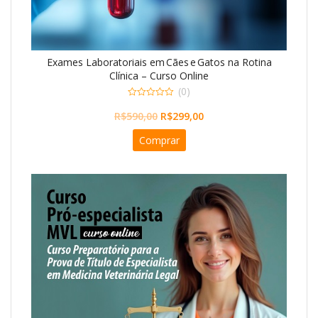
Exames Laboratoriais em Cães e Gatos na Rotina
Clínica – Curso Online
(0)
0
O
O
o
R$
590,00
R$
299,00
u
preço
preço
t
Comprar
o
original
atual
f
5
era:
é:
R$590,00.
R$299,00.