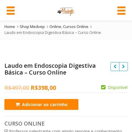
Home
Shop Medvep
Online
,
Cursos Online
Laudo em Endoscopia Digestiva Básica – Curso Online
Laudo em Endoscopia Digestiva
Básica – Curso Online
O
O
R$
497,00
R$
398,00
Disponível
preço
preço
Laudo
Adicionar ao carrinho
original
atual
em
era:
é:
Endoscopia
Digestiva
CURSO ONLINE
R$497,00.
R$398,00.
Básica
Professor palestrante com amplo renome e conhecimento