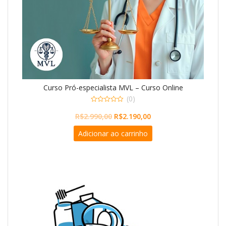
Curso Pró-especialista MVL – Curso Online
(0)
0
O
O
o
R$
2.990,00
R$
2.190,00
u
preço
preço
t
Adicionar ao carrinho
o
original
atual
f
5
era:
é:
R$2.990,00.
R$2.190,00.