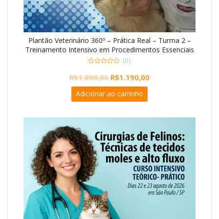
Plantão Veterinário 360º – Prática Real – Turma 2 –
Treinamento Intensivo em Procedimentos Essenciais
da Rotina Hospitalar – CURSO TEÓRICO PRÁTICO
(0)
0
O
O
R$
1.890,00
R$
1.190,00
o
u
preço
preço
t
Adicionar ao carrinho
o
original
atual
f
5
era:
é:
R$1.890,00.
R$1.190,00.