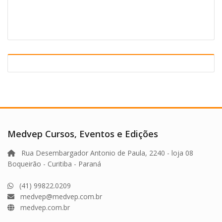
era:
é:
R$250,00.
R$189,00.
Medvep Cursos, Eventos e Edições
Rua Desembargador Antonio de Paula, 2240 - loja 08
Boqueirão - Curitiba - Paraná
(41) 99822.0209
medvep@medvep.com.br
medvep.com.br