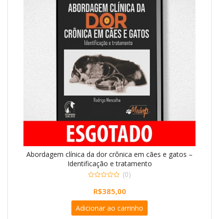
Abordagem clínica da dor crônica em cães e gatos –
Identificação e tratamento
(0)
0
R$
385,00
o
u
t
Adicionar ao carrinho
o
f
5