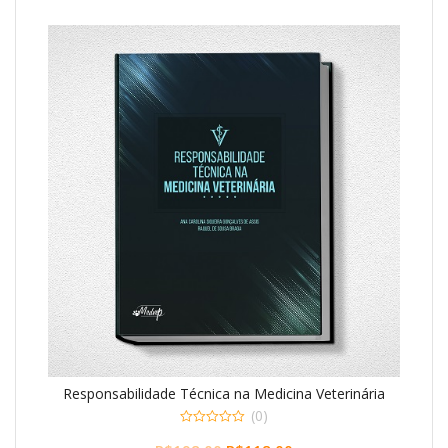
Responsabilidade Técnica na Medicina Veterinária
(0)
0
o