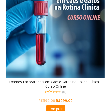
Exames Laboratoriais em Cães e Gatos na Rotina Clínica –
Curso Online
(0)
0
O
O
R$
590,00
R$
299,00
out
of
preço
preço
5
Comprar