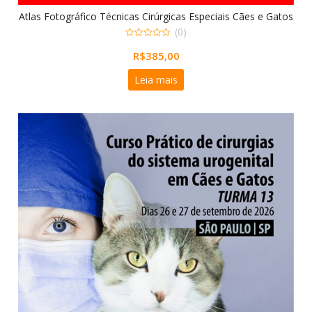
Atlas Fotográfico Técnicas Cirúrgicas Especiais Cães e Gatos
(0)
0
R$
385,00
out
of
5
Leia mais