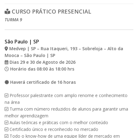
era:
é:
sistema
respiratório
CURSO PRÁTICO PRESENCIAL
R$2.790,00.
R$2.333,00.
e
TURMA 9
tórax
em
Cães
São Paulo | SP
e
Medvep | SP – Rua Itaqueri, 193 – Sobreloja – Alto da
Gatos
Mooca – São Paulo | SP
-
Dias 29 e 30 de Agosto de 2026
Curso
Horário das 08:00 às 18:00 hrs
Prático
Presencial
Haverá certificado de 16 horas
-
São
Professor palestrante com amplo renome e conhecimento
Paulo
na área
|
Turma com número reduzidos de alunos para garantir uma
SP
melhor aprendizagem
-
Aulas teóricas e práticas com o melhor conteúdo
TURMA
Certificado único e reconhecido no mercado
9
Todo o know-how de uma equipe líder de mercado em
quantidade