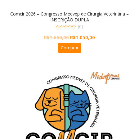
Comcir 2026 – Congresso Medvep de Cirurgia Veterinária –
INSCRIÇÃO DUPLA
(0)
0
O
O
R$
1.660,00
R$
1.050,00
out
of
preço
preço
5
Comprar
original
atual
era:
é:
R$1.660,00.
R$1.050,00.