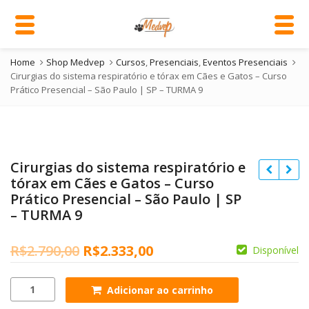
Home
Shop Medvep
Cursos
,
Presenciais
,
Eventos Presenciais
Cirurgias do sistema respiratório e tórax em Cães e Gatos – Curso
Prático Presencial – São Paulo | SP – TURMA 9
Cirurgias do sistema respiratório e
tórax em Cães e Gatos – Curso
Prático Presencial – São Paulo | SP
– TURMA 9
O
O
R$
2.790,00
R$
2.333,00
Disponível
preço
preço
Cirurgias
Adicionar ao carrinho
original
atual
do