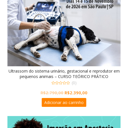
Ultrassom do sistema urinário, gestacional e reprodutor em
pequenos animais – CURSO TEÓRICO PRÁTICO
(0)
0
O
O
R$
2.790,00
R$
2.390,00
out
of
preço
preço
5
Adicionar ao carrinho
original
atual
era:
é:
R$2.790,00.
R$2.390,00.