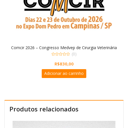
Comcir 2026 – Congresso Medvep de Cirurgia Veterinária
(0)
0
R$
830,00
out
of
5
Adicionar ao carrinho
Produtos relacionados