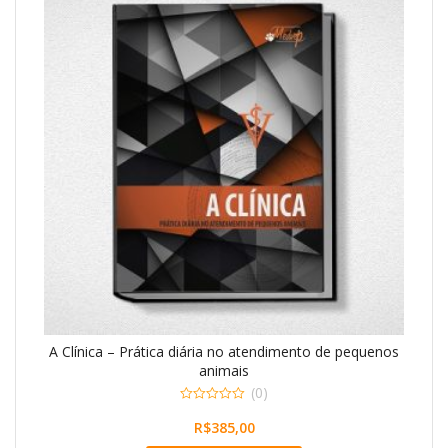
A Clínica – Prática diária no atendimento de pequenos
animais
(0)
0
o
R$
385,00
u
t