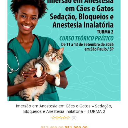
Imersão em Anestesia em Cães e Gatos – Sedação,
Bloqueios e Anestesia Inalatória – TURMA 2
(0)
0
O
O
R$
2.490,00
R$
1.990,00
out