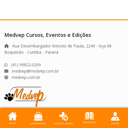
Medvep Cursos, Eventos e Edições
Rua Desembargador Antonio de Paula, 2240 - loja 08
Boqueirão - Curitiba - Paraná
(41) 99822.0209
medvep@medvep.com.br
medvep.com.br
Shop Medvep
BIBLIOTECA
HOME
SHOPMEDVEP
LOG IN
ESPECIALIDADES