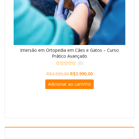
Imersão em Ortopedia em Cães e Gatos – Curso
Prático Avançado
(0)
0
O
O
o
R$
4.590,00
R$
3.990,00
u
preço
preço
t
Adicionar ao carrinho
o
original
atual
f
5
era:
é:
R$4.590,00.
R$3.990,00.