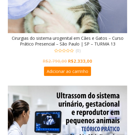
Cirurgias do sistema urogenital em Cães e Gatos – Curso
Prático Presencial – São Paulo | SP – TURMA 13
(0)
0
O
O
R$
2.790,00
R$
2.333,00
out
of
preço
preço
5
Adicionar ao carrinho
original
atual
era:
é:
R$2.790,00.
R$2.333,00.