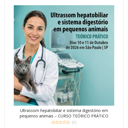
era:
é:
R$5,00.
R$3,99.
Ultrassom hepatobiliar e sistema digestório em
pequenos animais – CURSO TEÓRICO PRÁTICO
(0)
0