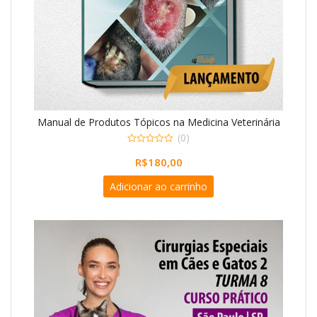
Manual de Produtos Tópicos na Medicina Veterinária
(0)
0
R$
180,00
o
u
t
Adicionar ao carrinho
o
f
5