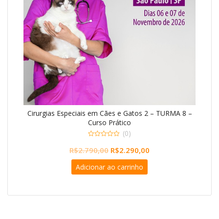
Cirurgias Especiais em Cães e Gatos 2 – TURMA 8 –
Curso Prático
(0)
0
O
O
R$
2.790,00
R$
2.290,00
o
u
preço
preço
t
Adicionar ao carrinho
o
original
atual
f
5
era:
é:
R$2.790,00.
R$2.290,00.