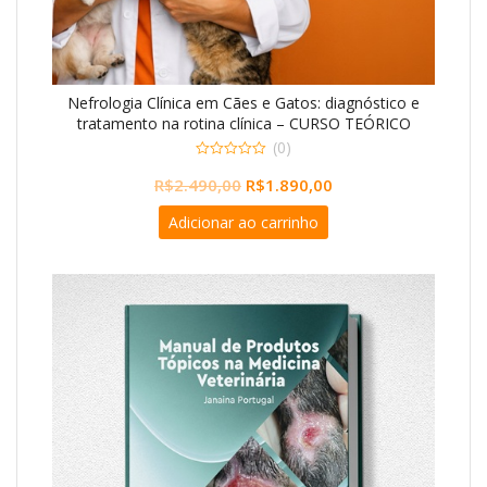
Nefrologia Clínica em Cães e Gatos: diagnóstico e
tratamento na rotina clínica – CURSO TEÓRICO
PRÁTICO
(0)
0
O
O
R$
2.490,00
R$
1.890,00
o
u
preço
preço
t
Adicionar ao carrinho
o
original
atual
f
5
era:
é:
R$2.490,00.
R$1.890,00.