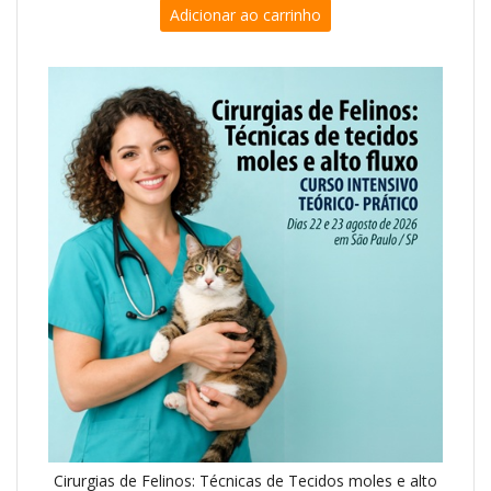
Adicionar ao carrinho
o
f
5
Cirurgias de Felinos: Técnicas de Tecidos moles e alto