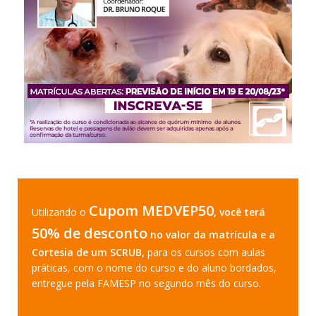
Cupom MEDVEP50
Utilizando o
, você terá
50% de desconto
no valor da matrícula e a
Cortesia de um SCRUB,
para os cursos com aulas
práticas, com o nome do curso e do aluno bordados,
entregue pela FAMESP no segundo mês do curso.