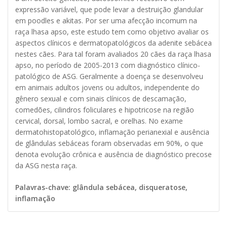
expressão variável, que pode levar a destruição glandular
em poodles e akitas. Por ser uma afecção incomum na
raça lhasa apso, este estudo tem como objetivo avaliar os
aspectos clínicos e dermatopatológicos da adenite sebácea
nestes cães. Para tal foram avaliados 20 cães da raça lhasa
apso, no período de 2005-2013 com diagnóstico clínico-
patológico de ASG. Geralmente a doença se desenvolveu
em animais adultos jovens ou adultos, independente do
gênero sexual e com sinais clínicos de descamação,
comedões, cilindros foliculares e hipotricose na região
cervical, dorsal, lombo sacral, e orelhas. No exame
dermatohistopatológico, inflamação perianexial e ausência
de glândulas sebáceas foram observadas em 90%, o que
denota evolução crônica e ausência de diagnóstico precose
da ASG nesta raça.
Palavras-chave: glândula sebácea, disqueratose,
inflamação