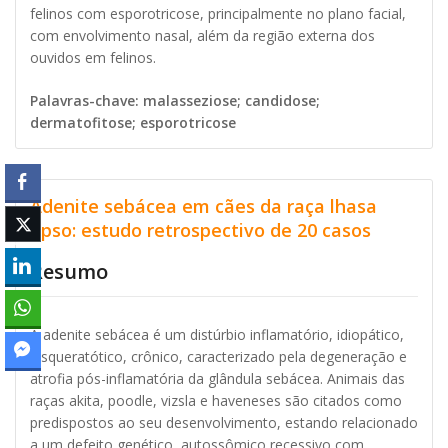
felinos com esporotricose, principalmente no plano facial,
com envolvimento nasal, além da região externa dos
ouvidos em felinos.
Palavras-chave: malasseziose; candidose;
dermatofitose; esporotricose
Adenite sebácea em cães da raça lhasa
apso: estudo retrospectivo de 20 casos
Resumo
A adenite sebácea é um distúrbio inflamatório, idiopático,
disqueratótico, crônico, caracterizado pela degeneração e
atrofia pós-inflamatória da glândula sebácea. Animais das
raças akita, poodle, vizsla e haveneses são citados como
predispostos ao seu desenvolvimento, estando relacionado
a um defeito genético, autossômico recessivo com