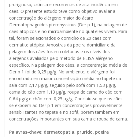
pruriginosa, crônica e recorrente, de alta incidência em
cães. O presente estudo teve como objetivo avaliar a
concentração do alérgeno maior do ácaro
Dermatophagoides pteronyssinus (Der p 1), na pelagem de
cães atópicos e no microambiente no qual eles vivem. Para
tal, foram selecionados o domicílio de 20 cães com
dermatite atópica. Amostras da poeira domiciliar e da
pelagem dos cães foram coletadas e os níveis dos
alérgenos avaliados pelo método de ELISA alérgeno
específico. Na pelagem dos cães, a concentração média de
Der p 1 foi de 0,25 μg/g. No ambiente, o alérgeno foi
encontrado em maior concentração média no tapete da
sala com 2,17 μg/g, seguido pelo sofá com 1,53 μg/g,
cama do cão com 1,13 μg/g, roupa de cama do cão com
0,64 μg/g e chão com 0,25 μg/g. Concluiu-se que os cães
se expõem ao Der p 1 em concentrações provavelmente
sensibilizantes no tapete e no sofá, porém também em
concentrações importantes em sua cama e roupa de cama.
Palavras-chave: dermatopatia, prurido, poeira