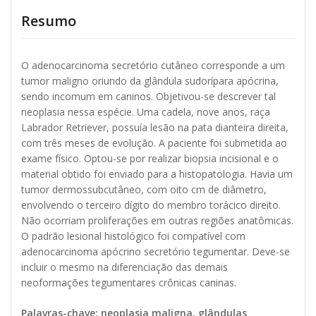
Resumo
O adenocarcinoma secretório cutâneo corresponde a um
tumor maligno oriundo da glândula sudorípara apócrina,
sendo incomum em caninos. Objetivou-se descrever tal
neoplasia nessa espécie. Uma cadela, nove anos, raça
Labrador Retriever, possuía lesão na pata dianteira direita,
com três meses de evolução. A paciente foi submetida ao
exame físico. Optou-se por realizar biopsia incisional e o
material obtido foi enviado para a histopatologia. Havia um
tumor dermossubcutâneo, com oito cm de diâmetro,
envolvendo o terceiro dígito do membro torácico direito.
Não ocorriam proliferações em outras regiões anatômicas.
O padrão lesional histológico foi compatível com
adenocarcinoma apócrino secretório tegumentar. Deve-se
incluir o mesmo na diferenciação das demais
neoformações tegumentares crônicas caninas.
Palavras-chave: neoplasia maligna, glândulas