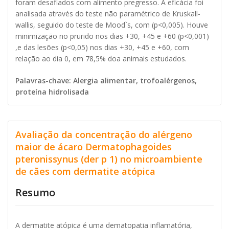
foram desafiados com alimento pregresso. A eficácia foi
analisada através do teste não paramétrico de Kruskall-
wallis, seguido do teste de Mood`s, com (p<0,005). Houve
minimização no prurido nos dias +30, +45 e +60 (p<0,001)
,e das lesões (p<0,05) nos dias +30, +45 e +60, com
relação ao dia 0, em 78,5% doa animais estudados.
Palavras-chave: Alergia alimentar, trofoalérgenos,
proteína hidrolisada
Avaliação da concentração do alérgeno
maior de ácaro Dermatophagoides
pteronissynus (der p 1) no microambiente
de cães com dermatite atópica
Resumo
A dermatite atópica é uma dematopatia inflamatória,