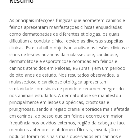
Resumo
As principais infecções fúngicas que acometem caninos e
felinos apresentam manifestações clínicas enquadradas
como dermatopatias de diferentes etiologias, os quais
dificultam a conduta clínica, devido as diversas suspeitas
clínicas. Este trabalho objetivou analisar as lesões clínicas e
sítios de lesões advindas da malasseziose, candidose,
dermatofitose e esporotricose ocorridas em felinos e
caninos atendidos em Pelotas, RS (Brasil) em um período
de oito anos de estudo. Nos resultados observados, a
malasseziose e candidose otológica apresentam
similaridade com sinais de prurido e cerúmen enegrecido
nos animais estudados. A dermatofitose se manifestou
principalmente em lesões alopécicas, crostosas e
pruriginosas, sendo a região cranial e torácica mais afetada
em caninos, ao passo que em felinos ocorreu em maior
frequência nos ouvidos externos, região da cabeça e face,
membros anteriores e abdômen. Úlceras, exsudação e
nódulos foram os sinais mais observados em caninos e