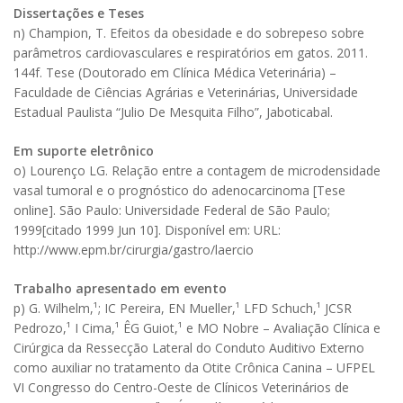
Dissertações e Teses
n) Champion, T. Efeitos da obesidade e do sobrepeso sobre
parâmetros cardiovasculares e respiratórios em gatos. 2011.
144f. Tese (Doutorado em Clínica Médica Veterinária) –
Faculdade de Ciências Agrárias e Veterinárias, Universidade
Estadual Paulista “Julio De Mesquita Filho”, Jaboticabal.
Em suporte eletrônico
o) Lourenço LG. Relação entre a contagem de microdensidade
vasal tumoral e o prognóstico do adenocarcinoma [Tese
online]. São Paulo: Universidade Federal de São Paulo;
1999[citado 1999 Jun 10]. Disponível em: URL:
http://www.epm.br/cirurgia/gastro/laercio
Trabalho apresentado em evento
p) G. Wilhelm,¹; IC Pereira, EN Mueller,¹ LFD Schuch,¹ JCSR
Pedrozo,¹ I Cima,¹ ÊG Guiot,¹ e MO Nobre – Avaliação Clínica e
Cirúrgica da Ressecção Lateral do Conduto Auditivo Externo
como auxiliar no tratamento da Otite Crônica Canina – UFPEL
VI Congresso do Centro-Oeste de Clínicos Veterinários de