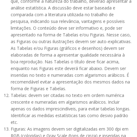
que, conforme a natureza do trabalho, deverão apresentar a
análise estatística. A discussão deve estar baseada e
comparada com a literatura utilizada no trabalho de
pesquisa, indicando sua relevância, vantagens e possíveis
limitações. O conteúdo deve ser informativo e, pode ser
apresentado na forma de Tabelas e/ou Figuras. Nesse caso,
as Figuras ou outras ilustrações devem ser auto-explicativas.
As Tabelas e/ou Figuras (gráficos e desenhos) devem ser
elaboradas de forma a apresentar qualidade necessária à
boa reprodução. Nas Tabelas o título deve ficar acima,
enquanto nas Figuras este deverá ficar abaixo. Devem ser
inseridas no texto e numeradas com algarismos arábicos. É
recomendável evitar a apresentação dos mesmos dados na
forma de Figuras e Tabelas.
Tabelas: devem ser citadas no texto em ordem numérica
crescente e numeradas em algarismos arábicos. Incluir
apenas os dados imprescindíveis, para evitar tabelas longas.
Identificar as medidas estatísticas tais como desvio padrão
etc.
Figuras: As imagens devem ser digitalizadas em 300 dpi em
RGB (coloridas) e Gray Scale (tons de cinza) e inseridas na