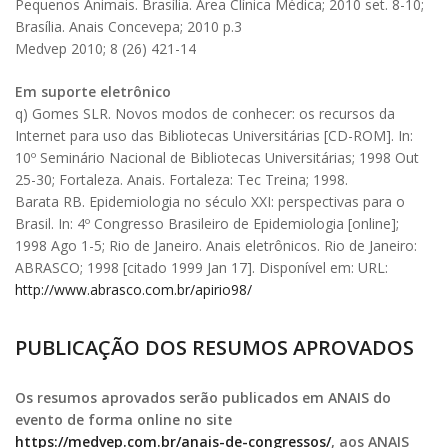
Pequenos Animais. Brasília. Área Clínica Médica; 2010 set. 8-10;
Brasília. Anais Concevepa; 2010 p.3
Medvep 2010; 8 (26) 421-14
Em suporte eletrônico
q) Gomes SLR. Novos modos de conhecer: os recursos da
Internet para uso das Bibliotecas Universitárias [CD-ROM]. In:
10º Seminário Nacional de Bibliotecas Universitárias; 1998 Out
25-30; Fortaleza. Anais. Fortaleza: Tec Treina; 1998.
Barata RB. Epidemiologia no século XXI: perspectivas para o
Brasil. In: 4º Congresso Brasileiro de Epidemiologia [online];
1998 Ago 1-5; Rio de Janeiro. Anais eletrônicos. Rio de Janeiro:
ABRASCO; 1998 [citado 1999 Jan 17]. Disponível em: URL:
http://www.abrasco.com.br/apirio98/
PUBLICAÇÃO DOS RESUMOS APROVADOS
Os resumos aprovados serão publicados em ANAIS do
evento de forma online no site
https://medvep.com.br/anais-de-congressos/
, aos ANAIS