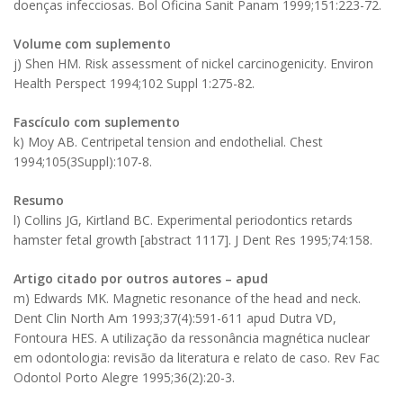
doenças infecciosas. Bol Oficina Sanit Panam 1999;151:223-72.
Volume com suplemento
j) Shen HM. Risk assessment of nickel carcinogenicity. Environ
Health Perspect 1994;102 Suppl 1:275-82.
Fascículo com suplemento
k) Moy AB. Centripetal tension and endothelial. Chest
1994;105(3Suppl):107-8.
Resumo
l) Collins JG, Kirtland BC. Experimental periodontics retards
hamster fetal growth [abstract 1117]. J Dent Res 1995;74:158.
Artigo citado por outros autores – apud
m) Edwards MK. Magnetic resonance of the head and neck.
Dent Clin North Am 1993;37(4):591-611 apud Dutra VD,
Fontoura HES. A utilização da ressonância magnética nuclear
em odontologia: revisão da literatura e relato de caso. Rev Fac
Odontol Porto Alegre 1995;36(2):20-3.