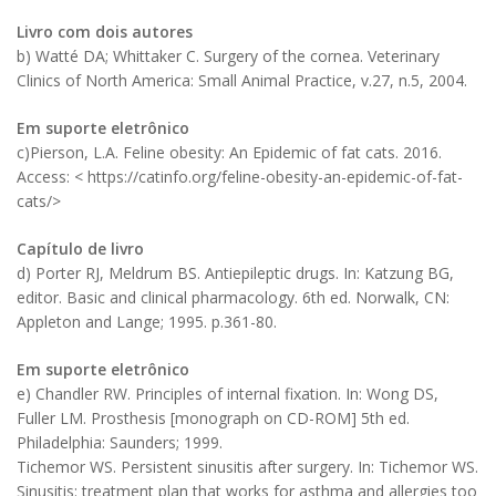
Livro com dois autores
b) Watté DA; Whittaker C. Surgery of the cornea. Veterinary
Clinics of North America: Small Animal Practice, v.27, n.5, 2004.
Em suporte eletrônico
c)Pierson, L.A. Feline obesity: An Epidemic of fat cats. 2016.
Access: < https://catinfo.org/feline-obesity-an-epidemic-of-fat-
cats/>
Capítulo de livro
d) Porter RJ, Meldrum BS. Antiepileptic drugs. In: Katzung BG,
editor. Basic and clinical pharmacology. 6th ed. Norwalk, CN:
Appleton and Lange; 1995. p.361-80.
Em suporte eletrônico
e) Chandler RW. Principles of internal fixation. In: Wong DS,
Fuller LM. Prosthesis [monograph on CD-ROM] 5th ed.
Philadelphia: Saunders; 1999.
Tichemor WS. Persistent sinusitis after surgery. In: Tichemor WS.
Sinusitis: treatment plan that works for asthma and allergies too