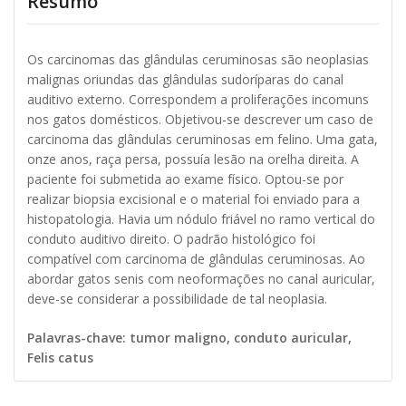
Resumo
Os carcinomas das glândulas ceruminosas são neoplasias
malignas oriundas das glândulas sudoríparas do canal
auditivo externo. Correspondem a proliferações incomuns
nos gatos domésticos. Objetivou-se descrever um caso de
carcinoma das glândulas ceruminosas em felino. Uma gata,
onze anos, raça persa, possuía lesão na orelha direita. A
paciente foi submetida ao exame físico. Optou-se por
realizar biopsia excisional e o material foi enviado para a
histopatologia. Havia um nódulo friável no ramo vertical do
conduto auditivo direito. O padrão histológico foi
compatível com carcinoma de glândulas ceruminosas. Ao
abordar gatos senis com neoformações no canal auricular,
deve-se considerar a possibilidade de tal neoplasia.
Palavras-chave: tumor maligno, conduto auricular,
Felis catus