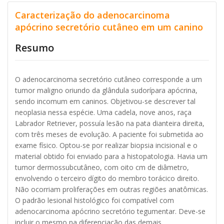
Caracterização do adenocarcinoma
apócrino secretório cutâneo em um canino
Resumo
O adenocarcinoma secretório cutâneo corresponde a um
tumor maligno oriundo da glândula sudorípara apócrina,
sendo incomum em caninos. Objetivou-se descrever tal
neoplasia nessa espécie. Uma cadela, nove anos, raça
Labrador Retriever, possuía lesão na pata dianteira direita,
com três meses de evolução. A paciente foi submetida ao
exame físico. Optou-se por realizar biopsia incisional e o
material obtido foi enviado para a histopatologia. Havia um
tumor dermossubcutâneo, com oito cm de diâmetro,
envolvendo o terceiro dígito do membro torácico direito.
Não ocorriam proliferações em outras regiões anatômicas.
O padrão lesional histológico foi compatível com
adenocarcinoma apócrino secretório tegumentar. Deve-se
incluir o mesmo na diferenciação das demais