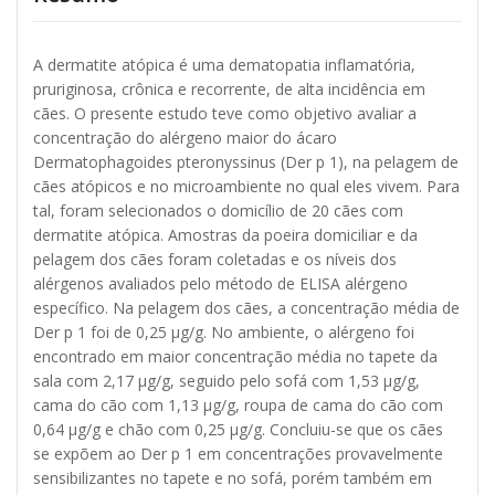
A dermatite atópica é uma dematopatia inflamatória,
pruriginosa, crônica e recorrente, de alta incidência em
cães. O presente estudo teve como objetivo avaliar a
concentração do alérgeno maior do ácaro
Dermatophagoides pteronyssinus (Der p 1), na pelagem de
cães atópicos e no microambiente no qual eles vivem. Para
tal, foram selecionados o domicílio de 20 cães com
dermatite atópica. Amostras da poeira domiciliar e da
pelagem dos cães foram coletadas e os níveis dos
alérgenos avaliados pelo método de ELISA alérgeno
específico. Na pelagem dos cães, a concentração média de
Der p 1 foi de 0,25 μg/g. No ambiente, o alérgeno foi
encontrado em maior concentração média no tapete da
sala com 2,17 μg/g, seguido pelo sofá com 1,53 μg/g,
cama do cão com 1,13 μg/g, roupa de cama do cão com
0,64 μg/g e chão com 0,25 μg/g. Concluiu-se que os cães
se expõem ao Der p 1 em concentrações provavelmente
sensibilizantes no tapete e no sofá, porém também em