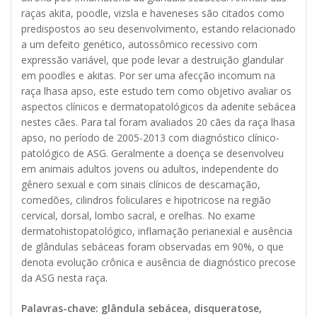
raças akita, poodle, vizsla e haveneses são citados como
predispostos ao seu desenvolvimento, estando relacionado
a um defeito genético, autossômico recessivo com
expressão variável, que pode levar a destruição glandular
em poodles e akitas. Por ser uma afecção incomum na
raça lhasa apso, este estudo tem como objetivo avaliar os
aspectos clínicos e dermatopatológicos da adenite sebácea
nestes cães. Para tal foram avaliados 20 cães da raça lhasa
apso, no período de 2005-2013 com diagnóstico clínico-
patológico de ASG. Geralmente a doença se desenvolveu
em animais adultos jovens ou adultos, independente do
gênero sexual e com sinais clínicos de descamação,
comedões, cilindros foliculares e hipotricose na região
cervical, dorsal, lombo sacral, e orelhas. No exame
dermatohistopatológico, inflamação perianexial e ausência
de glândulas sebáceas foram observadas em 90%, o que
denota evolução crônica e ausência de diagnóstico precose
da ASG nesta raça.
Palavras-chave: glândula sebácea, disqueratose,