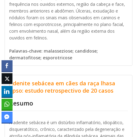
frequência nos ouvidos externos, região da cabeça e face,
membros anteriores e abdômen. Úlceras, exsudação e
nódulos foram os sinais mais observados em caninos e
felinos com esporotricose, principalmente no plano facial,
com envolvimento nasal, além da região externa dos
ouvidos em felinos.
Palavras-chave: malasseziose; candidose;
dermatofitose; esporotricose
Adenite sebácea em cães da raça lhasa
apso: estudo retrospectivo de 20 casos
Resumo
A adenite sebácea é um distúrbio inflamatório, idiopático,
disqueratótico, crônico, caracterizado pela degeneração e
atrofia pós-inflamatória da glândula sebácea. Animais das