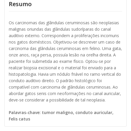
Resumo
Os carcinomas das glândulas ceruminosas são neoplasias
malignas oriundas das glândulas sudoríparas do canal
auditivo externo. Correspondem a proliferações incomuns
nos gatos domésticos. Objetivou-se descrever um caso de
carcinoma das glândulas ceruminosas em felino. Uma gata,
onze anos, raça persa, possuía lesão na orelha direita. A
paciente foi submetida ao exame físico. Optou-se por
realizar biopsia excisional e o material foi enviado para a
histopatologia. Havia um nódulo friável no ramo vertical do
conduto auditivo direito. O padrão histológico foi
compatível com carcinoma de glândulas ceruminosas. Ao
abordar gatos senis com neoformações no canal auricular,
deve-se considerar a possibilidade de tal neoplasia.
Palavras-chave: tumor maligno, conduto auricular,
Felis catus