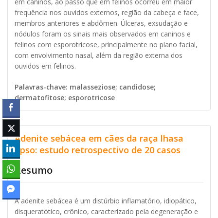
em caninos, ao passo que em felinos ocorreu em maior
frequência nos ouvidos externos, região da cabeça e face,
membros anteriores e abdômen. Úlceras, exsudação e
nódulos foram os sinais mais observados em caninos e
felinos com esporotricose, principalmente no plano facial,
com envolvimento nasal, além da região externa dos
ouvidos em felinos.
Palavras-chave: malasseziose; candidose;
dermatofitose; esporotricose
Adenite sebácea em cães da raça lhasa
apso: estudo retrospectivo de 20 casos
Resumo
A adenite sebácea é um distúrbio inflamatório, idiopático,
disqueratótico, crônico, caracterizado pela degeneração e