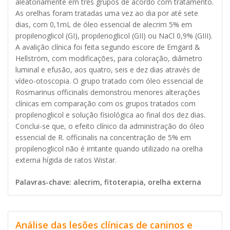
aleatoriamente em três grupos de acordo com tratamento.
As orelhas foram tratadas uma vez ao dia por até sete
dias, com 0,1mL de óleo essencial de alecrim 5% em
propilenoglicol (GI), propilenoglicol (GII) ou NaCl 0,9% (GIII).
A avalição clínica foi feita segundo escore de Emgard &
Hellström, com modificações, para coloração, diâmetro
luminal e efusão, aos quatro, seis e dez dias através de
vídeo-otoscopia. O grupo tratado com óleo essencial de
Rosmarinus officinalis demonstrou menores alterações
clínicas em comparação com os grupos tratados com
propilenoglicol e solução fisiológica ao final dos dez dias.
Conclui-se que, o efeito clínico da administração do óleo
essencial de R. officinalis na concentração de 5% em
propilenoglicol não é irritante quando utilizado na orelha
externa hígida de ratos Wistar.
Palavras-chave: alecrim, fitoterapia, orelha externa
Análise das lesões clínicas de caninos e