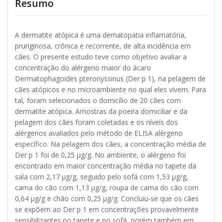
Resumo
A dermatite atópica é uma dematopatia inflamatória,
pruriginosa, crônica e recorrente, de alta incidência em
cães. O presente estudo teve como objetivo avaliar a
concentração do alérgeno maior do ácaro
Dermatophagoides pteronyssinus (Der p 1), na pelagem de
cães atópicos e no microambiente no qual eles vivem. Para
tal, foram selecionados o domicílio de 20 cães com
dermatite atópica. Amostras da poeira domiciliar e da
pelagem dos cães foram coletadas e os níveis dos
alérgenos avaliados pelo método de ELISA alérgeno
específico. Na pelagem dos cães, a concentração média de
Der p 1 foi de 0,25 μg/g. No ambiente, o alérgeno foi
encontrado em maior concentração média no tapete da
sala com 2,17 μg/g, seguido pelo sofá com 1,53 μg/g,
cama do cão com 1,13 μg/g, roupa de cama do cão com
0,64 μg/g e chão com 0,25 μg/g. Concluiu-se que os cães
se expõem ao Der p 1 em concentrações provavelmente
sensibilizantes no tapete e no sofá, porém também em