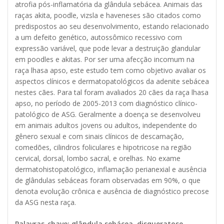
atrofia pós-inflamatória da glândula sebácea. Animais das
raças akita, poodle, vizsla e haveneses são citados como
predispostos ao seu desenvolvimento, estando relacionado
a um defeito genético, autossômico recessivo com
expressão variável, que pode levar a destruição glandular
em poodles e akitas. Por ser uma afecção incomum na
raça lhasa apso, este estudo tem como objetivo avaliar os
aspectos clínicos e dermatopatológicos da adenite sebácea
nestes cães. Para tal foram avaliados 20 cães da raça lhasa
apso, no período de 2005-2013 com diagnóstico clínico-
patológico de ASG. Geralmente a doença se desenvolveu
em animais adultos jovens ou adultos, independente do
gênero sexual e com sinais clínicos de descamação,
comedões, cilindros foliculares e hipotricose na região
cervical, dorsal, lombo sacral, e orelhas. No exame
dermatohistopatológico, inflamação perianexial e ausência
de glândulas sebáceas foram observadas em 90%, o que
denota evolução crônica e ausência de diagnóstico precose
da ASG nesta raça.
Palavras-chave: glândula sebácea, disqueratose,