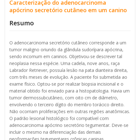
Caracterização do adenocarcinoma
apócrino secretório cutâneo em um canino
Resumo
O adenocarcinoma secretório cutâneo corresponde a um
tumor maligno oriundo da glândula sudorípara apócrina,
sendo incomum em caninos. Objetivou-se descrever tal
neoplasia nessa espécie. Uma cadela, nove anos, raça
Labrador Retriever, possuía lesão na pata dianteira direita,
com três meses de evolução. A paciente foi submetida ao
exame físico. Optou-se por realizar biopsia incisional e o
material obtido foi enviado para a histopatologia. Havia um
tumor dermossubcutâneo, com oito cm de diâmetro,
envolvendo o terceiro dígito do membro torácico direito.
Não ocorriam proliferações em outras regiões anatômicas.
O padrão lesional histológico foi compatível com
adenocarcinoma apócrino secretório tegumentar. Deve-se
incluir o mesmo na diferenciação das demais
neoformações tegumentares crônicas caninas.