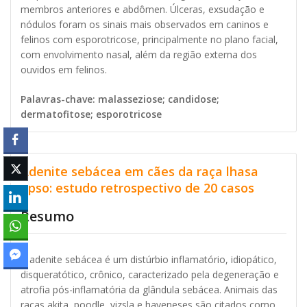
membros anteriores e abdômen. Úlceras, exsudação e
nódulos foram os sinais mais observados em caninos e
felinos com esporotricose, principalmente no plano facial,
com envolvimento nasal, além da região externa dos
ouvidos em felinos.
Palavras-chave: malasseziose; candidose;
dermatofitose; esporotricose
Adenite sebácea em cães da raça lhasa
apso: estudo retrospectivo de 20 casos
Resumo
A adenite sebácea é um distúrbio inflamatório, idiopático,
disqueratótico, crônico, caracterizado pela degeneração e
atrofia pós-inflamatória da glândula sebácea. Animais das
raças akita, poodle, vizsla e haveneses são citados como