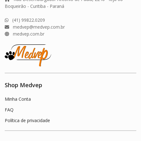
Boqueirão - Curitiba - Paraná
(41) 99822.0209
medvep@medvep.com.br
medvep.com.br
Shop Medvep
Minha Conta
FAQ
Política de privacidade