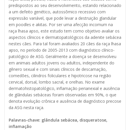
predispostos ao seu desenvolvimento, estando relacionado
a um defeito genético, autossômico recessivo com
expressão variável, que pode levar a destruição glandular
em poodles e akitas. Por ser uma afecção incomum na
raça lhasa apso, este estudo tem como objetivo avaliar os
aspectos clínicos e dermatopatológicos da adenite sebácea
nestes cães. Para tal foram avaliados 20 cães da raça lhasa
apso, no período de 2005-2013 com diagnóstico clínico-
patológico de ASG. Geralmente a doença se desenvolveu
em animais adultos jovens ou adultos, independente do
gênero sexual e com sinais clínicos de descamação,
comedões, cilindros foliculares e hipotricose na região
cervical, dorsal, lombo sacral, e orelhas. No exame
dermatohistopatológico, inflamação perianexial e ausência
de glândulas sebáceas foram observadas em 90%, o que
denota evolução crônica e ausência de diagnóstico precose
da ASG nesta raça.
Palavras-chave: glândula sebácea, disqueratose,
inflamação