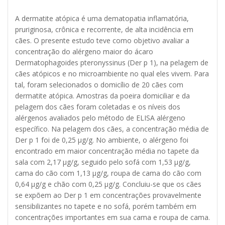
A dermatite atópica é uma dematopatia inflamatória,
pruriginosa, crônica e recorrente, de alta incidência em
cães. O presente estudo teve como objetivo avaliar a
concentração do alérgeno maior do ácaro
Dermatophagoides pteronyssinus (Der p 1), na pelagem de
cães atópicos e no microambiente no qual eles vivem. Para
tal, foram selecionados o domicílio de 20 cães com
dermatite atópica. Amostras da poeira domiciliar e da
pelagem dos cães foram coletadas e os níveis dos
alérgenos avaliados pelo método de ELISA alérgeno
específico. Na pelagem dos cães, a concentração média de
Der p 1 foi de 0,25 μg/g. No ambiente, o alérgeno foi
encontrado em maior concentração média no tapete da
sala com 2,17 μg/g, seguido pelo sofá com 1,53 μg/g,
cama do cão com 1,13 μg/g, roupa de cama do cão com
0,64 μg/g e chão com 0,25 μg/g. Concluiu-se que os cães
se expõem ao Der p 1 em concentrações provavelmente
sensibilizantes no tapete e no sofá, porém também em
concentrações importantes em sua cama e roupa de cama.