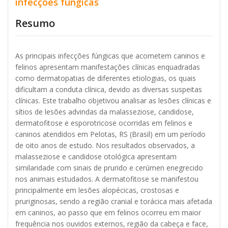
infecções fúngicas
Resumo
As principais infecções fúngicas que acometem caninos e
felinos apresentam manifestações clínicas enquadradas
como dermatopatias de diferentes etiologias, os quais
dificultam a conduta clínica, devido as diversas suspeitas
clínicas. Este trabalho objetivou analisar as lesões clínicas e
sítios de lesões advindas da malasseziose, candidose,
dermatofitose e esporotricose ocorridas em felinos e
caninos atendidos em Pelotas, RS (Brasil) em um período
de oito anos de estudo. Nos resultados observados, a
malasseziose e candidose otológica apresentam
similaridade com sinais de prurido e cerúmen enegrecido
nos animais estudados. A dermatofitose se manifestou
principalmente em lesões alopécicas, crostosas e
pruriginosas, sendo a região cranial e torácica mais afetada
em caninos, ao passo que em felinos ocorreu em maior
frequência nos ouvidos externos, região da cabeça e face,