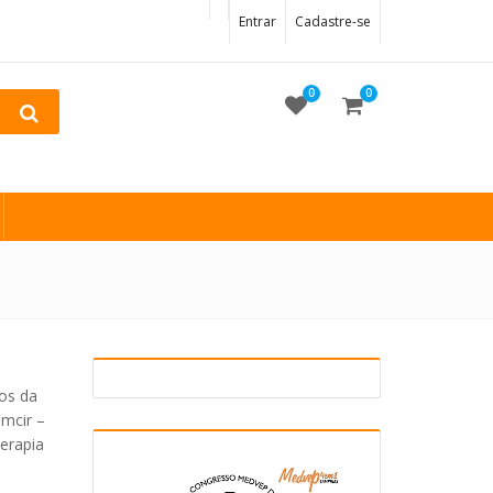
Entrar
Cadastre-se
0
0
os da
mcir –
erapia