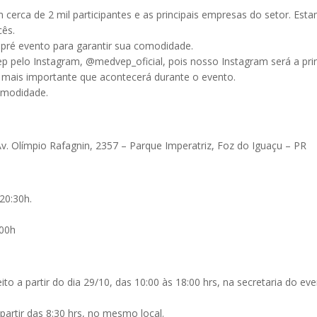
cerca de 2 mil participantes e as principais empresas do setor. Est
cês.
ré evento para garantir sua comodidade.
 pelo Instagram, @medvep_oficial, pois nosso Instagram será a prin
 mais importante que acontecerá durante o evento.
omodidade.
v. Olímpio Rafagnin, 2357 – Parque Imperatriz, Foz do Iguaçu – PR
20:30h.
:00h
o a partir do dia 29/10, das 10:00 às 18:00 hrs, na secretaria do ev
artir das 8:30 hrs, no mesmo local.