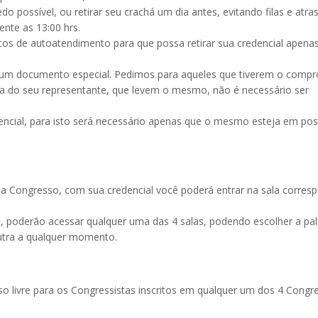
possível, ou retirar seu crachá um dia antes, evitando filas e atra
nte as 13:00 hrs.
tos de autoatendimento para que possa retirar sua credencial apena
nhum documento especial. Pedimos para aqueles que tiverem o comp
pra do seu representante, que levem o mesmo, não é necessário ser
dencial, para isto será necessário apenas que o mesmo esteja em po
.
 Congresso, com sua credencial você poderá entrar na sala corres
, poderão acessar qualquer uma das 4 salas, podendo escolher a pal
utra a qualquer momento.
livre para os Congressistas inscritos em qualquer um dos 4 Congr