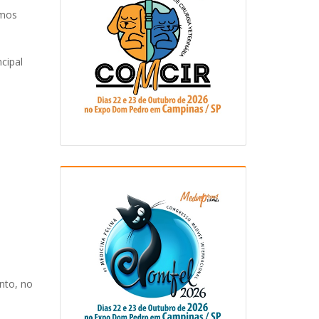
amos
cipal
ento, no