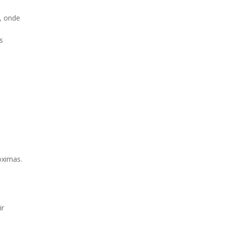
, onde
s
óximas.
ir