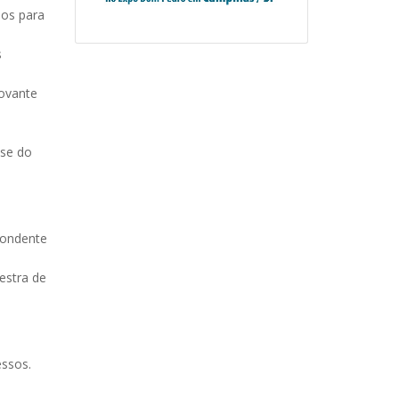
sos para
s
rovante
sse do
pondente
estra de
essos.