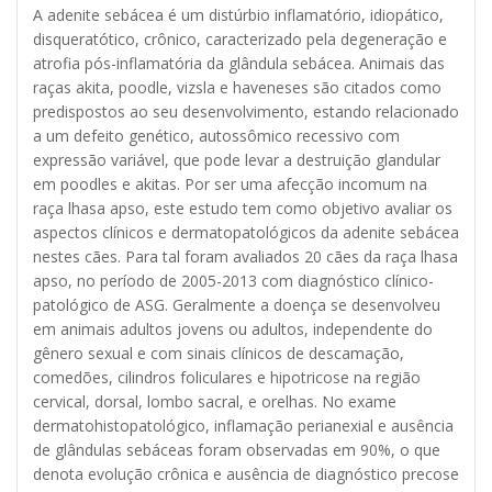
A adenite sebácea é um distúrbio inflamatório, idiopático,
disqueratótico, crônico, caracterizado pela degeneração e
atrofia pós-inflamatória da glândula sebácea. Animais das
raças akita, poodle, vizsla e haveneses são citados como
predispostos ao seu desenvolvimento, estando relacionado
a um defeito genético, autossômico recessivo com
expressão variável, que pode levar a destruição glandular
em poodles e akitas. Por ser uma afecção incomum na
raça lhasa apso, este estudo tem como objetivo avaliar os
aspectos clínicos e dermatopatológicos da adenite sebácea
nestes cães. Para tal foram avaliados 20 cães da raça lhasa
apso, no período de 2005-2013 com diagnóstico clínico-
patológico de ASG. Geralmente a doença se desenvolveu
em animais adultos jovens ou adultos, independente do
gênero sexual e com sinais clínicos de descamação,
comedões, cilindros foliculares e hipotricose na região
cervical, dorsal, lombo sacral, e orelhas. No exame
dermatohistopatológico, inflamação perianexial e ausência
de glândulas sebáceas foram observadas em 90%, o que
denota evolução crônica e ausência de diagnóstico precose