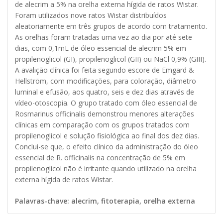
de alecrim a 5% na orelha externa hígida de ratos Wistar.
Foram utilizados nove ratos Wistar distribuídos
aleatoriamente em três grupos de acordo com tratamento.
As orelhas foram tratadas uma vez ao dia por até sete
dias, com 0,1mL de óleo essencial de alecrim 5% em
propilenoglicol (GI), propilenoglicol (GII) ou NaCl 0,9% (GIII).
A avalição clínica foi feita segundo escore de Emgard &
Hellström, com modificações, para coloração, diâmetro
luminal e efusão, aos quatro, seis e dez dias através de
vídeo-otoscopia. O grupo tratado com óleo essencial de
Rosmarinus officinalis demonstrou menores alterações
clínicas em comparação com os grupos tratados com
propilenoglicol e solução fisiológica ao final dos dez dias.
Conclui-se que, o efeito clínico da administração do óleo
essencial de R. officinalis na concentração de 5% em
propilenoglicol não é irritante quando utilizado na orelha
externa hígida de ratos Wistar.
Palavras-chave: alecrim, fitoterapia, orelha externa