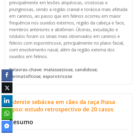
principalmente em lesões alopécicas, crostosas e
pruriginosas, sendo a região cranial e torácica mais afetada
em caninos, ao passo que em felinos ocorreu em maior
frequência nos ouvidos externos, região da cabeça e face,
membros anteriores e abdômen. Úlceras, exsudação e
nódulos foram os sinais mais observados em caninos e
felinos com esporotricose, principalmente no plano facial,
com envolvimento nasal, além da região externa dos
ouvidos em felinos.
Palavras-chave: malasseziose; candidose;
dermatofitose; esporotricose
Adenite sebácea em cães da raça lhasa
apso: estudo retrospectivo de 20 casos
Resumo