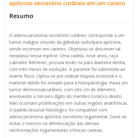
apócrino secretório cutâneo em um canino
Resumo
O adenocarcinoma secretório cutâneo corresponde a um
tumor maligno oriundo da glândula sudorípara apócrina,
sendo incomum em caninos. Objetivou-se descrever tal
neoplasia nessa espécie. Uma cadela, nove anos, raça
Labrador Retriever, possuía lesão na pata dianteira direita,
com três meses de evolução. A paciente foi submetida ao
exame físico. Optou-se por realizar biopsia incisional e o
material obtido foi enviado para a histopatologia. Havia um
tumor dermossubcutâneo, com oito cm de diâmetro,
envolvendo o terceiro dígito do membro torácico direito.
Não ocorriam proliferações em outras regiões anatômicas.
O padrão lesional histológico foi compatível com
adenocarcinoma apócrino secretório tegumentar. Deve-se
incluir o mesmo na diferenciação das demais
neoformações tegumentares crônicas caninas.