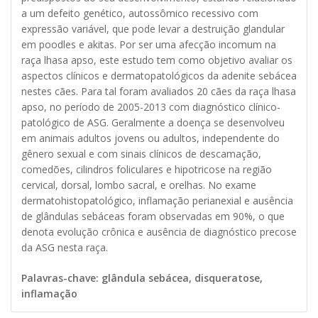
a um defeito genético, autossômico recessivo com
expressão variável, que pode levar a destruição glandular
em poodles e akitas. Por ser uma afecção incomum na
raça lhasa apso, este estudo tem como objetivo avaliar os
aspectos clínicos e dermatopatológicos da adenite sebácea
nestes cães. Para tal foram avaliados 20 cães da raça lhasa
apso, no período de 2005-2013 com diagnóstico clínico-
patológico de ASG. Geralmente a doença se desenvolveu
em animais adultos jovens ou adultos, independente do
gênero sexual e com sinais clínicos de descamação,
comedões, cilindros foliculares e hipotricose na região
cervical, dorsal, lombo sacral, e orelhas. No exame
dermatohistopatológico, inflamação perianexial e ausência
de glândulas sebáceas foram observadas em 90%, o que
denota evolução crônica e ausência de diagnóstico precose
da ASG nesta raça.
Palavras-chave: glândula sebácea, disqueratose,
inflamação