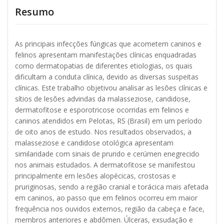
Resumo
As principais infecções fúngicas que acometem caninos e
felinos apresentam manifestações clínicas enquadradas
como dermatopatias de diferentes etiologias, os quais
dificultam a conduta clínica, devido as diversas suspeitas
clínicas. Este trabalho objetivou analisar as lesões clínicas e
sítios de lesões advindas da malasseziose, candidose,
dermatofitose e esporotricose ocorridas em felinos e
caninos atendidos em Pelotas, RS (Brasil) em um período
de oito anos de estudo. Nos resultados observados, a
malasseziose e candidose otológica apresentam
similaridade com sinais de prurido e cerúmen enegrecido
nos animais estudados. A dermatofitose se manifestou
principalmente em lesões alopécicas, crostosas e
pruriginosas, sendo a região cranial e torácica mais afetada
em caninos, ao passo que em felinos ocorreu em maior
frequência nos ouvidos externos, região da cabeça e face,
membros anteriores e abdômen. Úlceras, exsudação e