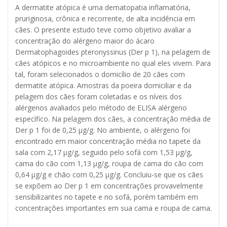
A dermatite atópica é uma dematopatia inflamatória,
pruriginosa, crônica e recorrente, de alta incidência em
cães. O presente estudo teve como objetivo avaliar a
concentração do alérgeno maior do ácaro
Dermatophagoides pteronyssinus (Der p 1), na pelagem de
cães atópicos e no microambiente no qual eles vivem. Para
tal, foram selecionados o domicílio de 20 cães com
dermatite atópica. Amostras da poeira domiciliar e da
pelagem dos cães foram coletadas e os níveis dos
alérgenos avaliados pelo método de ELISA alérgeno
específico. Na pelagem dos cães, a concentração média de
Der p 1 foi de 0,25 μg/g. No ambiente, o alérgeno foi
encontrado em maior concentração média no tapete da
sala com 2,17 μg/g, seguido pelo sofá com 1,53 μg/g,
cama do cão com 1,13 μg/g, roupa de cama do cão com
0,64 μg/g e chão com 0,25 μg/g. Concluiu-se que os cães
se expõem ao Der p 1 em concentrações provavelmente
sensibilizantes no tapete e no sofá, porém também em
concentrações importantes em sua cama e roupa de cama.