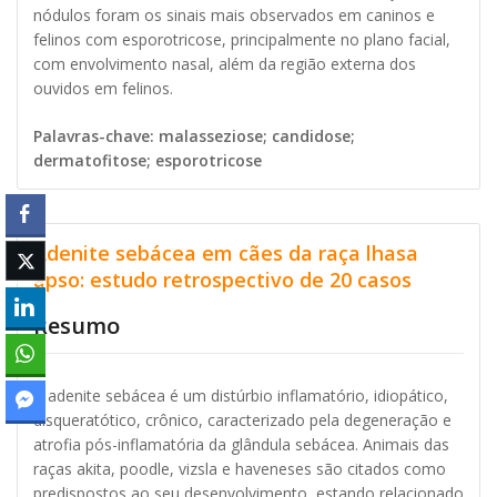
nódulos foram os sinais mais observados em caninos e
felinos com esporotricose, principalmente no plano facial,
com envolvimento nasal, além da região externa dos
ouvidos em felinos.
Palavras-chave: malasseziose; candidose;
dermatofitose; esporotricose
Adenite sebácea em cães da raça lhasa
apso: estudo retrospectivo de 20 casos
Resumo
A adenite sebácea é um distúrbio inflamatório, idiopático,
disqueratótico, crônico, caracterizado pela degeneração e
atrofia pós-inflamatória da glândula sebácea. Animais das
raças akita, poodle, vizsla e haveneses são citados como
predispostos ao seu desenvolvimento, estando relacionado