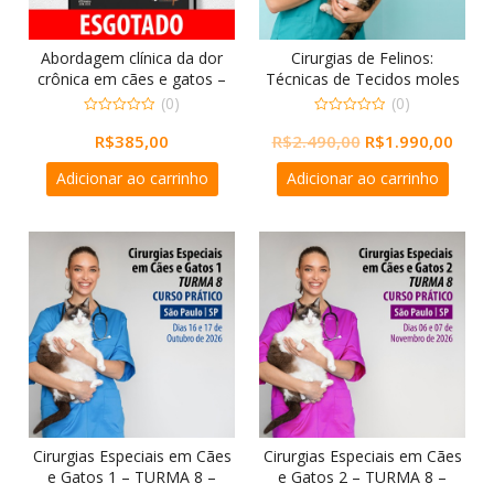
Abordagem clínica da dor
Cirurgias de Felinos:
crônica em cães e gatos –
Técnicas de Tecidos moles
Identificação e tratamento
e alto fluxo – CURSO
(0)
(0)
INTENSIVO TEÓRICO-
0
0
O
O
R$
385,00
out
R$
2.490,00
R$
1.990,00
out
PRÁTICO PRESENCIAL
of
of
preço
preç
5
5
Adicionar ao carrinho
Adicionar ao carrinho
original
atual
era:
é:
R$2.490,00.
R$1.9
Cirurgias Especiais em Cães
Cirurgias Especiais em Cães
e Gatos 1 – TURMA 8 –
e Gatos 2 – TURMA 8 –