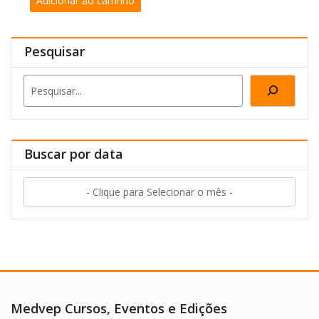
Adicionar ao carrinho
original
atual
era:
é:
R$495,00.
R$385,00.
Pesquisar
Pesquisa
Buscar por data
- Clique para Selecionar o mês -
Medvep Cursos, Eventos e Edições