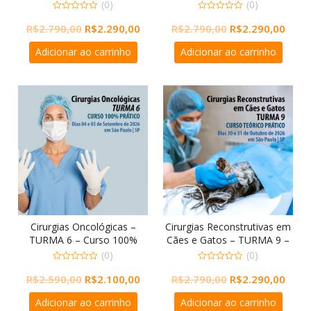
Curso Prático
Curso Prático
(0)
(0)
0
0
O
O
O
O
R$
2.790,00
R$
2.290,00
R$
2.790,00
R$
2.290,00
out
out
of
of
preço
preço
preço
preç
5
5
Adicionar ao carrinho
Adicionar ao carrinho
original
atual
original
atual
era:
é:
era:
é:
R$2.790,00.
R$2.290,00.
R$2.790,00.
R$2.2
Cirurgias Oncológicas –
Cirurgias Reconstrutivas em
TURMA 6 – Curso 100%
Cães e Gatos – TURMA 9 –
Prático
Curso Teórico Prático
(0)
(0)
0
0
O
O
O
O
R$
2.590,00
R$
2.100,00
R$
2.790,00
R$
2.290,00
out
out
of
of
preço
preço
preço
preç
5
5
Adicionar ao carrinho
Adicionar ao carrinho