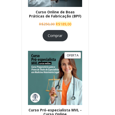
Curso Online de Boas
Práticas de Fabricação (BPF)
O
O
R$
250,00
R$
189,00
preço
preço
original
atual
Comprar
era:
é:
R$250,00.
R$189,00.
PRODUTO
OFERTA
EM
PROMOÇÃO
Curso Pró-especialista MVL -
Curso Online