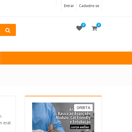
Entrar
Cadastre-se
0
0
PRODUTO
OFERTA
EM
m
PROMOÇÃO
m erat
n