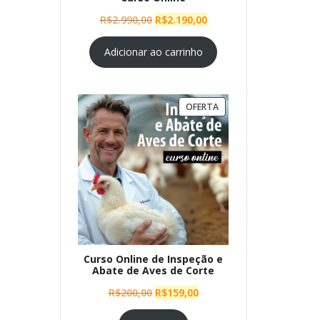
O
O
R$
2.990,00
R$
2.190,00
preço
preço
original
atual
Adicionar ao carrinho
era:
é:
R$2.990,00.
R$2.190,00.
PRODUTO
OFERTA
EM
PROMOÇÃO
Curso Online de Inspeção e
Abate de Aves de Corte
O
O
R$
200,00
R$
159,00
preço
preço