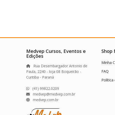
Medvep Cursos, Eventos e
Shop
Edições
Minha C
Rua Desembargador Antonio de
FAQ
Paula, 2240 - loja 08 Boqueirão -
Curitiba - Paraná
Política
(41) 99822.0209
medvep@medvep.com.br
medvep.com.br