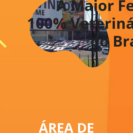
A Maior Fe
100% Veteriná
do Br
ÁREA DE